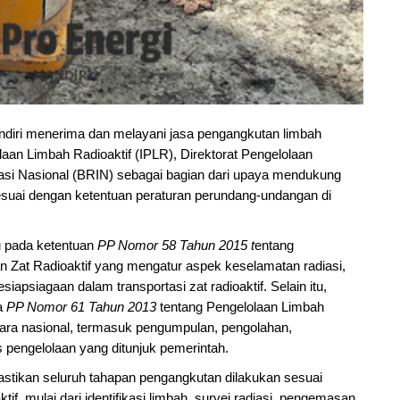
diri menerima dan melayani jasa pengangkutan limbah
olaan Limbah Radioaktif (IPLR), Direktorat Pengelolaan
vasi Nasional (BRIN) sebagai bagian dari upaya mendukung
sesuai dengan ketentuan peraturan perundang-undangan di
u pada ketentuan
PP Nomor 58 Tahun 2015 t
entang
Zat Radioaktif yang mengatur aspek keselamatan radiasi,
psiagaan dalam transportasi zat radioaktif. Selain itu,
da
PP Nomor 61 Tahun 2013
tentang Pengelolaan Limbah
ecara nasional, termasuk pengumpulan, pengolahan,
s pengelolaan yang ditunjuk pemerintah.
tikan seluruh tahapan pengangkutan dilakukan sesuai
f, mulai dari identifikasi limbah, survei radiasi, pengemasan,