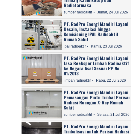
Radiofarmaka
sumber radioaktif
Jumat, 24 Jul 2026
PT. RadPro Energi Mandiri Layani
Desain, Instalasi hingga
Komisioning IPAL Radioaktif
Rumah Sakit
ipal radioaktif
Kamis, 23 Jul 2026
PT. RadPro Energi Mandiri Layani
Jasa Reekspor Limbah Radioaktif
ke Negara Asal Sesuai PP No
61/2013
limbah radioaktif
Rabu, 22 Jul 2026
PT. RadPro Energi Mandiri Layani
Pemasangan Pintu Timbal Perisai
Radiasi Ruangan X-Ray Rumah
Sakit
sumber radioaktif
Selasa, 21 Jul 2026
PT. RadPro Energi Mandiri Layani
Timbalisasi untuk Perisai Radiasi