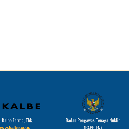
. Kalbe Farma, Tbk.
Badan Pengawas Tenaga Nuklir
(BAPETEN)
ww.kalbe.co.id