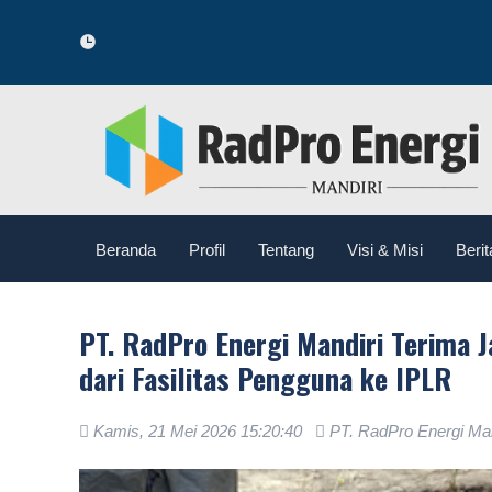
Selamat 
Beranda
Profil
Tentang
Visi & Misi
Berit
PT. RadPro Energi Mandiri Terima 
dari Fasilitas Pengguna ke IPLR
Kamis, 21 Mei 2026 15:20:40
PT. RadPro Energi Man
.