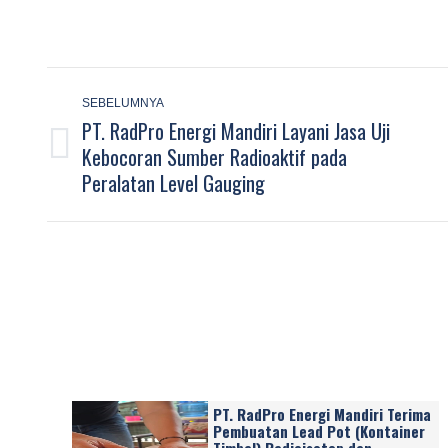
Post
navigation
SEBELUMNYA
PT. RadPro Energi Mandiri Layani Jasa Uji
Kebocoran Sumber Radioaktif pada
Previous
Peralatan Level Gauging
post:
PT. RadPro Energi Mandiri Terima
Pembuatan Lead Pot (Kontainer
Timbal) Radioisotop dan