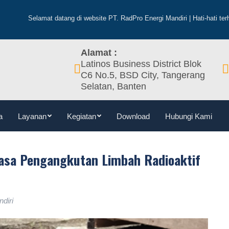
Beranda
Profil
Tentang
Visi & Misi
Berita
La
datang di website PT. RadPro Energi Mandiri | Hati-hati terhadap penipuan
Alamat :
Latinos Business District Blok
C6 No.5, BSD City, Tangerang
Selatan, Banten
a
Layanan
Kegiatan
Download
Hubungi Kami
Jasa Pengangkutan Limbah Radioaktif
diri