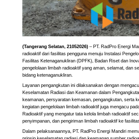
(Tangerang Selatan, 21052026)
– PT. RadPro Energi Man
radioaktif dari fasilitas pengguna menuju Instalasi Pengel
Fasilitas Ketenaganukliran (DPFK), Badan Riset dan Ino
pengelolaan limbah radioaktif yang aman, selamat, dan 
bidang ketenaganukliran.
Layanan pengangkutan ini dilaksanakan dengan mengac
Keselamatan Radiasi dan Keamanan dalam Pengangkutan 
keamanan, persyaratan kemasan, pengangkutan, serta kesia
kegiatan pengelolaan limbah radioaktif juga mengacu pa
Radioaktif yang mengatur tata kelola limbah radioaktif s
penyimpanan, dan pengiriman limbah radioaktif ke fasilita
Dalam pelaksanaannya, PT. RadPro Energi Mandiri memas
prinsip keselamatan radiasi dan keamanan sumber radioakti