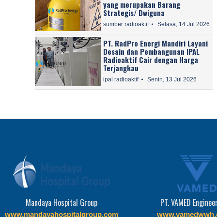
yang merupakan Barang
Strategis/ Dwiguna
sumber radioaktif
Selasa, 14 Jul 2026
PT. RadPro Energi Mandiri Layani
Desain dan Pembangunan IPAL
Radioaktif Cair dengan Harga
Terjangkau
ipal radioaktif
Senin, 13 Jul 2026
Mandaya Hospital Group
PT. VAMED Enginee
www.mandayahospitalgroup.com
www.vamedwwh.