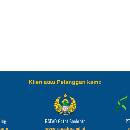
Klien atau Pelanggan kami:
ring
RSPAD Gatot Soebroto
PT
com
www.rspadgs.mil.id
w